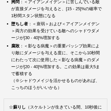
拷問
：＜アイアンメイデン＞に苦しんでいる敵
が直接ダメージを与えると、[15 - 25]%の確率で
1秒間スタン状態になる
堕ちし者
：＜衰弱＞および＜アイアンメイデン
＞両方の効果を受けている敵へのシャドウダメ
ージが[30 - 40]%増加する
腐敗
：＜影なる病魔＞の重要パッシブ効果によ
り敵にダメージを与える度に、そこから10秒間
にわたって次に使用した＜影なる病魔＞のダメ
ージが[20 - 40]%増加する。この効果は最大5ま
で蓄積する
（※シャドウメイジを活かせるものがあれば、
こっちのほうがいいかも）
☆
蘇りし
（スケルトンが生きている間、10秒後に