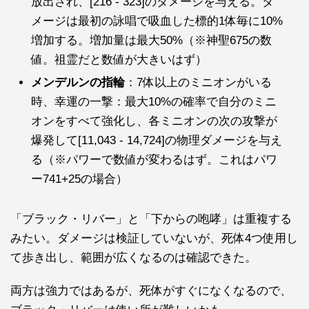
放出され、[216 - 323]のダメージを与える。ダ
メージは最初の詠唱で吸血した標的1体毎に10%
増加する。増加量は最大50%（※神聖675の数
値。祖霊だと数値が大きいはず）
メンデルンの指輪
：7体以上のミニオンがいる
時、幸運の一撃：最大10%の確率で自分のミニ
オンをすべて強化し、各ミニオンの次の攻撃が
爆発して[11,043 - 14,724]の物理ダメージを与え
る（※パワーで数値が変わるはず。これはパワ
ー741+25の場合）
「ブラック・リバー」と「下からの咆哮」は重複する
みたい。ダメージは検証していないが、死体4つ使用し
て歩き出し、範囲が広くなるのは確認できた。
両方は強力ではあるが、死体がすぐになくなるので、