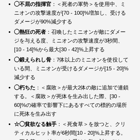
◯不屈の指揮官
：＜死者の軍勢＞を使用中、ミ
ニオンの攻撃速度が[70 - 100]%増加し、受ける
ダメージが90%減少する
◯熱狂の死者
：召喚したミニオンが敵にダメー
ジを与える度、ミニオンの攻撃速度が3秒間、
[10 - 14]%から最大[30 - 42]%上昇する
◯鍛えられし骨
：7体以上のミニオンを使役して
いる間、ミニオンが受けるダメージが[15 - 20]%
減少する
◯朽ちた
：＜腐敗＞が最大2体の敵に追加で連鎖
する。＜腐敗＞が死体を生み出した際、[30 -
60]%の確率で影響下にあるすべての標的の場所
に死体を生み出す
☆◯貧欲なる触手
：＜死食草＞を放つと、クリ
ティカルヒット率が6秒間[10 - 20]%上昇する。