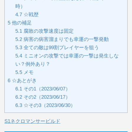
時）
4.7
☆戦歴
5
他の補足
5.1
腐敗の攻撃速度は固定
5.2
病害の病害溜まりでも幸運の一撃発動
5.3
全ての敵は99割プレイヤーを狙う
5.4
ミニオンの攻撃では幸運の一撃は発生しな
い？例外あり？
5.5
メモ
6
☆あとがき
6.1
その1（2023/06/07）
6.2
その2（2023/06/17）
6.3
☆その3（2023/06/30）
S1ネクロマンサービルド