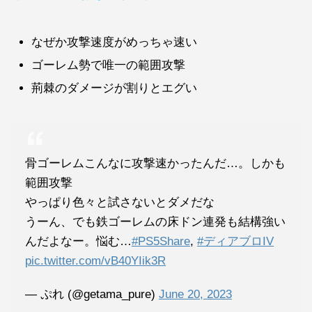
なぜか攻撃速度がめっちゃ速い
ゴーレム勢で唯一の範囲攻撃
荊棘のダメージが割りとエグい
骨ゴーレムこんなに攻撃速かったんだ…。しかも
範囲攻撃
やっぱり色々と試さないとダメだな
うーん、でも鉄ゴーレムの床ドン連発も結構強い
んだよなー。悩む…
#PS5Share
,
#ディアブロIV
pic.twitter.com/vB40YIik3R
— ぷれ (@getama_pure)
June 20, 2023