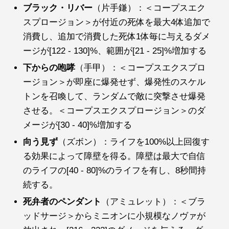
ブラック・リバー
（片手鎌）：＜コープスエク
スプロージョン＞が付近の死体を最大4体追加で
消費し、追加で消費した死体1体毎に与えるダメ
ージが[122 - 130]%、範囲が[21 - 25]%増加する
下からの咆哮
（手甲）：＜コープスエクスプロ
ージョン＞が即座に爆発せず、爆発性のスケル
トンを召喚して、ランダムで敵に突撃させ爆発
させる。＜コープスエクスプロージョン＞のダ
メージが[30 - 40]%増加する
向う見ず
（ズボン）：ライフを100%以上回復す
る効果によって障壁を得る。障壁は最大で自信
のライフの[40 - 80]%のライフを有し、8秒間持
続する。
死弁者のペンダント
（アミュレット）：＜ブラ
ッドサージ＞からミニオンに小規模なノヴァが