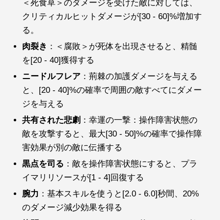
＜死食草＞のダメージを受けた敵に対しては、
クリティカルヒットダメージが[30 - 60]%増加す
る。
肉裂き
：＜腐敗＞が死体を出現させると、精髄
を[20 - 40]獲得する
ニードルフレア
：荊棘の加護ダメージを与える
と、[20 - 40]%の確率で周囲の敵すべてにダメー
ジを与える
共有された悲劇
：幸運の一撃：操作障害状態の
敵を攻撃すると、最大[30 - 50]%の確率で操作障
害効果が別の敵に伝播する
黒点を司る
：敵を操作障害状態にすると、プラ
イマリリソースが[1 - 4]回復する
腕力
：基本スキルを使うと[2.0 - 6.0]秒間、20%
のダメージ減少効果を得る