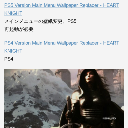
PS5 Version Main Menu Wallpaper Replacer - HEART
KNIGHT
メインメニューの壁紙変更、PS5
再起動が必要
PS4 Version Main Menu Wallpaper Replacer - HEART
KNIGHT
PS4