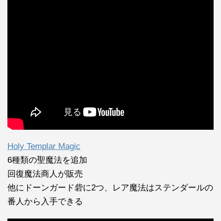
Holy Templar Magic
6種類の聖魔法を追加
回復魔法商人が販売
他にドーンガード砦に2つ、レア魔法はステンダールの
番人から入手できる