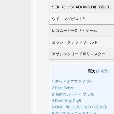
SEKIRO：SHADOWS DIE TWICE
ウイニングポスト9
レゴムービー2 ザ・ゲーム
ヨッシークラフトワールド
アサシンクリードⅢリマスター
目次
[
非表示
]
1
デッドオアアライブ6
2
Beat Saber
3
毛糸のカービィ プラス
4
Devil May Cry5
5
ONE PIECE WORLD SEEKER
6
ディスティニーコネクト