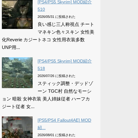
[PS4/PS5 Skyrim] MOD紹介
510
2026/05/31 に投稿された
良い感じ三人称視点 チート
マネキン色々スキン 女性美
化Reverie カジートネコ 女性用衣装多数
UNP用...
[PS4/PS5 Skyrim] MOD紹介
518
2026/07/26 に投稿された
スティック調整・デッドゾ
ーン TGC村 自然なモーシ
ョン 暗殺 女神衣装 美人姉妹従者 ハーフカ
ジート従者 女...
[PS5/PS4 Fallout4AE] MOD
紹...
2026/08/01 に投稿された