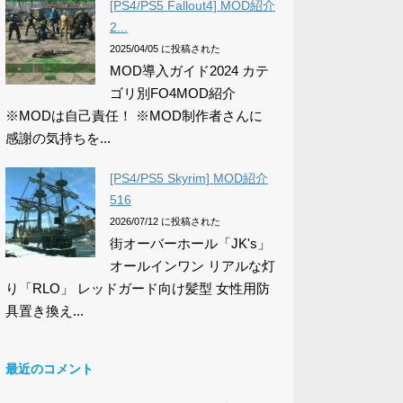
[PS4/PS5 Fallout4] MOD紹介
2...
2025/04/05 に投稿された
MOD導入ガイド2024 カテ
ゴリ別FO4MOD紹介
※MODは自己責任！ ※MOD制作者さんに
感謝の気持ちを...
[PS4/PS5 Skyrim] MOD紹介
516
2026/07/12 に投稿された
街オーバーホール「JK's」
オールインワン リアルな灯
り「RLO」 レッドガード向け髪型 女性用防
具置き換え...
最近のコメント