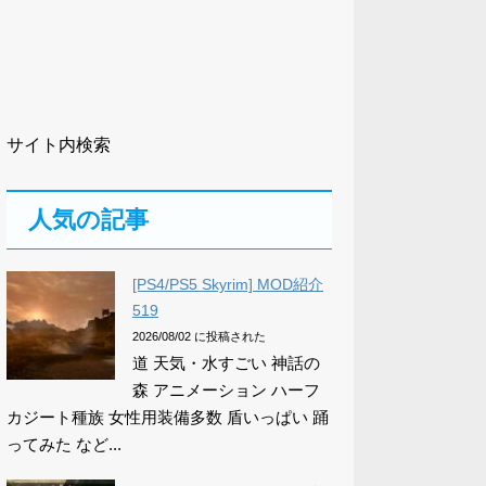
サイト内検索
人気の記事
[PS4/PS5 Skyrim] MOD紹介
519
2026/08/02 に投稿された
道 天気・水すごい 神話の
森 アニメーション ハーフ
カジート種族 女性用装備多数 盾いっぱい 踊
ってみた など...