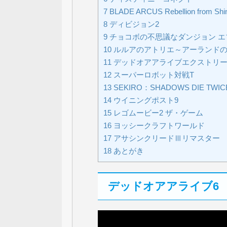
7
BLADE ARCUS Rebellion from Shi
8
ディビジョン2
9
チョコボの不思議なダンジョン エ
10
ルルアのアトリエ～アーランドの
11
デッドオアアライブエクストリー
12
スーパーロボット対戦T
13
SEKIRO：SHADOWS DIE TWIC
14
ウイニングポスト9
15
レゴムービー2 ザ・ゲーム
16
ヨッシークラフトワールド
17
アサシンクリードⅢリマスター
18
あとがき
デッドオアアライブ6