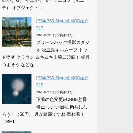
気がする） そばかす ダークエロフ（ポニ
テ） オブジェクト...
[PS4/PS5 Skyrim] MOD紹介
517
2026/07/19 に投稿された
グリーンバック撮影スタジ
オ 吸血鬼キルムーブ トッ
ド従者 クラウン ムキムキ上腕二頭筋！ 衛兵
つよそう などな...
[PS4/PS5 Skyrim] MOD紹介
515
2026/07/05 に投稿された
下着の色変更&CBBE肋骨
修正 つよい眉毛 衛兵にな
ろう！（50円） 月が綺麗ですね 重ね着！
（BET...