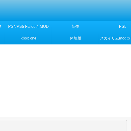
D
PS4/PS5 Fallout4 MOD
新作
PS5
xbox one
体験版
スカイリムmod