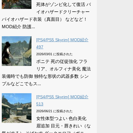
死体がゾンビ化して復活 バ
イオハザードクリーチャー
バイオハザード衣装（真面目） などなど！
MOD紹介 防護...
[PS4/PS5 Skyrim] MOD紹介
497
2026/03/01 に投稿された
ポニテ 死の従徒強化 フラ
リア、オルフィナ美化 魔法
装備時でも防御 独特な形状の武器多数 シン
プルなどこでもス...
[PS4/PS5 Skyrim] MOD紹介
513
2026/06/21 に投稿された
女性体型つよい 色白美化
眉追加 目元・唇きれい（な