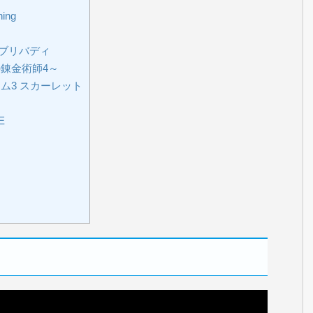
ning
ブリバディ
錬金術師4～
ム3 スカーレット
E