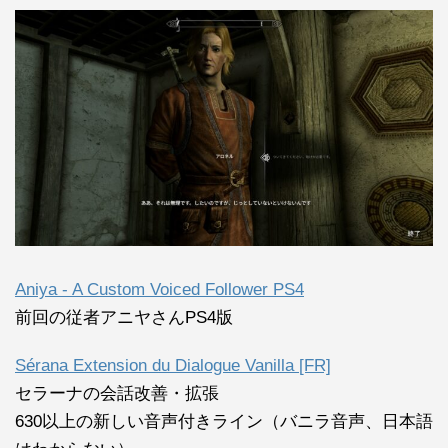
Aniya - A Custom Voiced Follower PS4
前回の従者アニヤさんPS4版
Sérana Extension du Dialogue Vanilla [FR]
セラーナの会話改善・拡張
630以上の新しい音声付きライン（バニラ音声、日本語