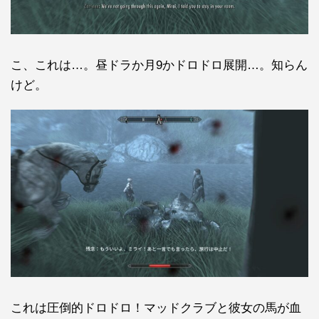
こ、これは…。昼ドラか月9かドロドロ展開…。知らん
けど。
これは圧倒的ドロドロ！マッドクラブと彼女の馬が血