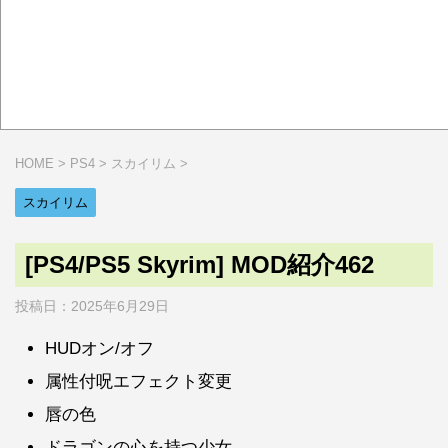
HOME
>
PS4
>
スカイリム
>
スカイリム
[PS4/PS5 Skyrim] MOD紹介462
投稿日：
2025年6月29日
HUDオン/オフ
属性付呪エフェクト変更
唇の色
ドラゴンの心を持つ少女