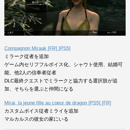
Compagnon Miraak [FR] [PS5]
ミラーク従者を追加
ゲーム内セリフフルボイス化、シャウト使用、結婚可
能、他2人の信奉者従者
DLC最終クエストでミラークと協力する選択肢が追
加、そちらを選ぶと仲間になる
Mirai, la jeune fille au coeur de dragon [PS5] [FR]
カスタムボイス従者ミライを追加
マルカルスの彼女の家にいる