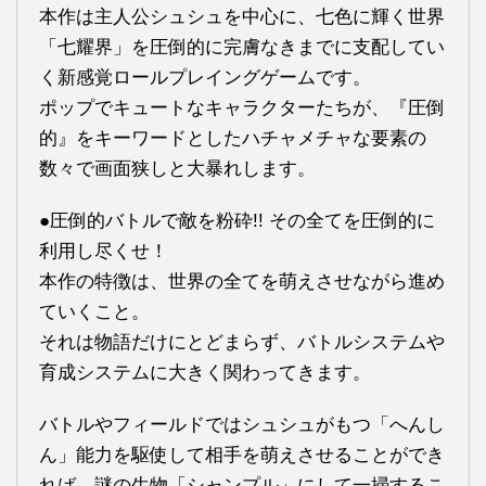
本作は主人公シュシュを中心に、七色に輝く世界
「七耀界」を圧倒的に完膚なきまでに支配してい
く新感覚ロールプレイングゲームです。
ポップでキュートなキャラクターたちが、『圧倒
的』をキーワードとしたハチャメチャな要素の
数々で画面狭しと大暴れします。
●圧倒的バトルで敵を粉砕!! その全てを圧倒的に
利用し尽くせ！
本作の特徴は、世界の全てを萌えさせながら進め
ていくこと。
それは物語だけにとどまらず、バトルシステムや
育成システムに大きく関わってきます。
バトルやフィールドではシュシュがもつ「へんし
ん」能力を駆使して相手を萌えさせることができ
れば、謎の生物「シャンプル」にして一掃するこ