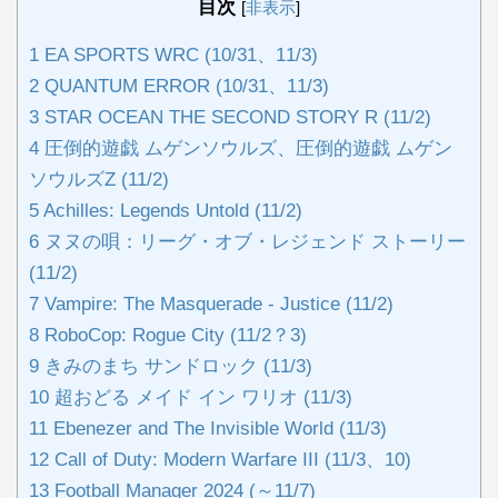
目次
[
非表示
]
1
EA SPORTS WRC (10/31、11/3)
2
QUANTUM ERROR (10/31、11/3)
3
STAR OCEAN THE SECOND STORY R (11/2)
4
圧倒的遊戯 ムゲンソウルズ、圧倒的遊戯 ムゲン
ソウルズZ (11/2)
5
Achilles: Legends Untold (11/2)
6
ヌヌの唄：リーグ・オブ・レジェンド ストーリー
(11/2)
7
Vampire: The Masquerade - Justice (11/2)
8
RoboCop: Rogue City (11/2？3)
9
きみのまち サンドロック (11/3)
10
超おどる メイド イン ワリオ (11/3)
11
Ebenezer and The Invisible World (11/3)
12
Call of Duty: Modern Warfare III (11/3、10)
13
Football Manager 2024 (～11/7)