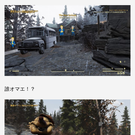
誰オマエ！？