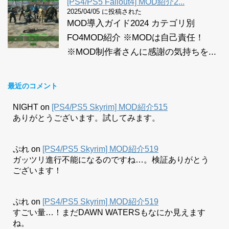
[PS4/PS5 Fallout4] MOD紹介2...
2025/04/05 に投稿された
MOD導入ガイド2024 カテゴリ別
FO4MOD紹介 ※MODは自己責任！
※MOD制作者さんに感謝の気持ちを...
最近のコメント
NIGHT
on
[PS4/PS5 Skyrim] MOD紹介515
ありがとうございます。試してみます。
ぷれ
on
[PS4/PS5 Skyrim] MOD紹介519
ガッツリ進行不能になるのですね…。検証ありがとう
ございます！
ぷれ
on
[PS4/PS5 Skyrim] MOD紹介519
すごい量…！まだDAWN WATERSもなにか見えます
ね。