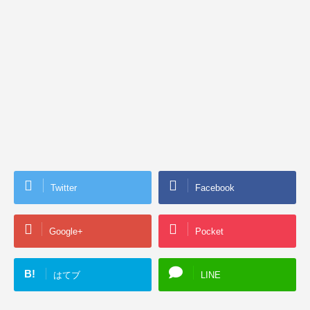
Twitter
Facebook
Google+
Pocket
B!
はてブ
LINE