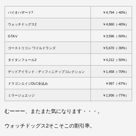
バイオハザード7
￥4,794（-40%）
ウォッチドッグス2
￥4,860（-40%）
GTAⅤ
￥3,596（-50%）
ゴーストリコン ワイルドランズ
￥5,670（-30%）
タイタンフォール2
￥4,212（-50%）
デッドアイランド：ディフィニティブコレクション
￥1,458（-70%）
ドラゴンエイジDLC全込み
￥997（-67%）
ミラージュエッジ
￥1,936（-77%）
むーーー、またまた気になります・・・。
ウォッチドッグス2そこそこの割引率。