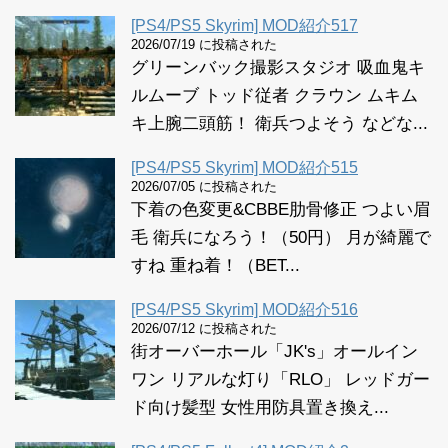
[PS4/PS5 Skyrim] MOD紹介517
2026/07/19 に投稿された
グリーンバック撮影スタジオ 吸血鬼キ
ルムーブ トッド従者 クラウン ムキム
キ上腕二頭筋！ 衛兵つよそう などな...
[PS4/PS5 Skyrim] MOD紹介515
2026/07/05 に投稿された
下着の色変更&CBBE肋骨修正 つよい眉
毛 衛兵になろう！（50円） 月が綺麗で
すね 重ね着！（BET...
[PS4/PS5 Skyrim] MOD紹介516
2026/07/12 に投稿された
街オーバーホール「JK's」オールイン
ワン リアルな灯り「RLO」 レッドガー
ド向け髪型 女性用防具置き換え...