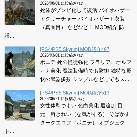
2026/08/01 に投稿された
死体がゾンビ化して復活 バイオハザー
ドクリーチャー バイオハザード衣装
（真面目） などなど！ MOD紹介 防
護...
[PS4/PS5 Skyrim] MOD紹介497
2026/03/01 に投稿された
ポニテ 死の従徒強化 フラリア、オルフ
ィナ美化 魔法装備時でも防御 独特な形
状の武器多数 シンプルなどこでもス...
[PS4/PS5 Skyrim] MOD紹介513
2026/06/21 に投稿された
女性体型つよい 色白美化 眉追加 目
元・唇きれい（な気がする） そばかす
ダークエロフ（ポニテ） オブジェク
ト...