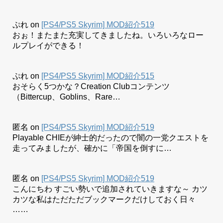
ぷれ
on
[PS4/PS5 Skyrim] MOD紹介519
おぉ！またまた充実してきましたね。いろいろなロー
ルプレイができる！
ぷれ
on
[PS4/PS5 Skyrim] MOD紹介515
おそらく5つかな？Creation Clubコンテンツ
（Bittercup、Goblins、Rare…
匿名
on
[PS4/PS5 Skyrim] MOD紹介519
Playable CHIEが紳士的だったので闇の一党クエストを
走ってみましたが、確かに「帝国を倒すに…
匿名
on
[PS4/PS5 Skyrim] MOD紹介519
こんにちわ すごい勢いで追加されていきますな～ カツ
カツな私はただただブックマークだけしておく日々
……