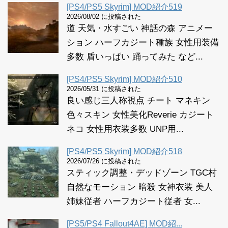
[PS4/PS5 Skyrim] MOD紹介519
2026/08/02 に投稿された
道 天気・水すごい 神話の森 アニメー
ション ハーフカジート種族 女性用装備
多数 盾いっぱい 踊ってみた など...
[PS4/PS5 Skyrim] MOD紹介510
2026/05/31 に投稿された
良い感じ三人称視点 チート マネキン
色々スキン 女性美化Reverie カジート
ネコ 女性用衣装多数 UNP用...
[PS4/PS5 Skyrim] MOD紹介518
2026/07/26 に投稿された
スティック調整・デッドゾーン TGC村
自然なモーション 暗殺 女神衣装 美人
姉妹従者 ハーフカジート従者 女...
[PS5/PS4 Fallout4AE] MOD紹...