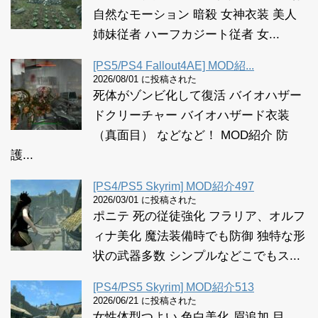
自然なモーション 暗殺 女神衣装 美人
姉妹従者 ハーフカジート従者 女...
[PS5/PS4 Fallout4AE] MOD紹...
2026/08/01 に投稿された
死体がゾンビ化して復活 バイオハザー
ドクリーチャー バイオハザード衣装
（真面目） などなど！ MOD紹介 防
護...
[PS4/PS5 Skyrim] MOD紹介497
2026/03/01 に投稿された
ポニテ 死の従徒強化 フラリア、オルフ
ィナ美化 魔法装備時でも防御 独特な形
状の武器多数 シンプルなどこでもス...
[PS4/PS5 Skyrim] MOD紹介513
2026/06/21 に投稿された
女性体型つよい 色白美化 眉追加 目