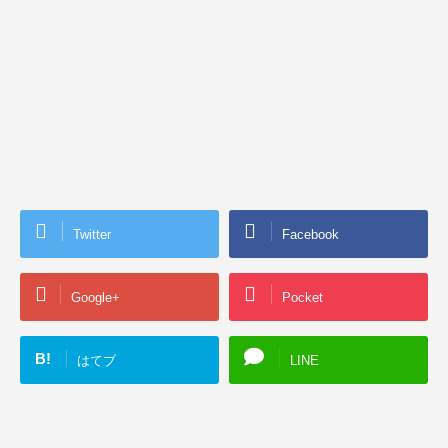
Twitter
Facebook
Google+
Pocket
B!
はてブ
LINE