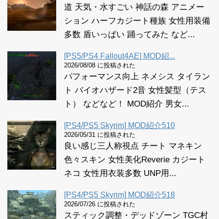
道 天気・水すごい 神話の森 アニメー
ション ハーフカジート種族 女性用装備
多数 盾いっぱい 踊ってみた など...
[PS5/PS4 Fallout4AE] MOD紹...
2026/08/08 に投稿された
パフォーマンス向上 ネメシス タイラン
ト バイオハザード2音 女性髪型（テス
ト） などなど！ MOD紹介 男女...
[PS4/PS5 Skyrim] MOD紹介510
2026/05/31 に投稿された
良い感じ三人称視点 チート マネキン
色々スキン 女性美化Reverie カジート
ネコ 女性用衣装多数 UNP用...
[PS4/PS5 Skyrim] MOD紹介518
2026/07/26 に投稿された
スティック調整・デッドゾーン TGC村