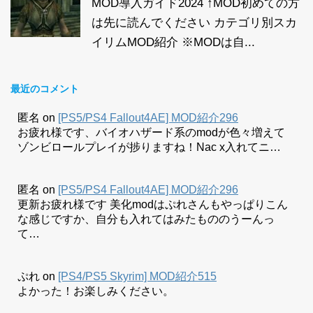
MOD導入ガイド2024 ↑MOD初めての方
は先に読んでください カテゴリ別スカ
イリムMOD紹介 ※MODは自...
最近のコメント
匿名
on
[PS5/PS4 Fallout4AE] MOD紹介296
お疲れ様です、バイオハザード系のmodが色々増えて
ゾンビロールプレイが捗りますね！Nac x入れてニ…
匿名
on
[PS5/PS4 Fallout4AE] MOD紹介296
更新お疲れ様です 美化modはぷれさんもやっぱりこん
な感じですか、自分も入れてはみたもののうーんっ
て…
ぷれ
on
[PS4/PS5 Skyrim] MOD紹介515
よかった！お楽しみください。