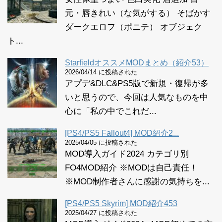
元・唇きれい（な気がする） そばかす
ダークエロフ（ポニテ） オブジェク
ト...
StarfieldオススメMODまとめ（紹介53）
2026/04/14 に投稿された
アプデ&DLC&PS5版で新規・復帰が多
いと思うので、今回は人気なものを中
心に「私の中でこれだ...
[PS4/PS5 Fallout4] MOD紹介2...
2025/04/05 に投稿された
MOD導入ガイド2024 カテゴリ別
FO4MOD紹介 ※MODは自己責任！
※MOD制作者さんに感謝の気持ちを...
[PS4/PS5 Skyrim] MOD紹介453
2025/04/27 に投稿された