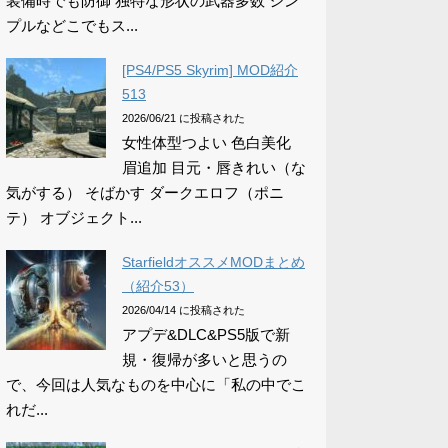
装備時でも防御 独特な形状の武器多数 シン
プルなどこでもス...
[PS4/PS5 Skyrim] MOD紹介
513
2026/06/21 に投稿された
女性体型つよい 色白美化
眉追加 目元・唇きれい（な
気がする） そばかす ダークエロフ（ポニ
テ） オブジェクト...
StarfieldオススメMODまとめ
（紹介53）
2026/04/14 に投稿された
アプデ&DLC&PS5版で新
規・復帰が多いと思うの
で、今回は人気なものを中心に「私の中でこ
れだ...