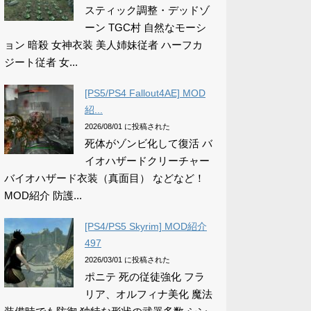
スティック調整・デッドゾ
ーン TGC村 自然なモーシ
ョン 暗殺 女神衣装 美人姉妹従者 ハーフカ
ジート従者 女...
[PS5/PS4 Fallout4AE] MOD
紹...
2026/08/01 に投稿された
死体がゾンビ化して復活 バ
イオハザードクリーチャー
バイオハザード衣装（真面目） などなど！
MOD紹介 防護...
[PS4/PS5 Skyrim] MOD紹介
497
2026/03/01 に投稿された
ポニテ 死の従徒強化 フラ
リア、オルフィナ美化 魔法