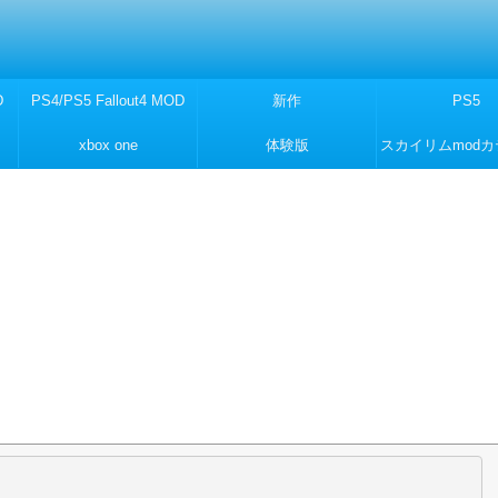
D
PS4/PS5 Fallout4 MOD
新作
PS5
xbox one
体験版
スカイリムmod