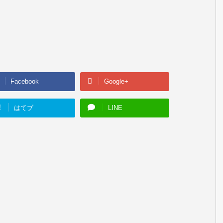
Facebook
Google+
!
はてブ
LINE