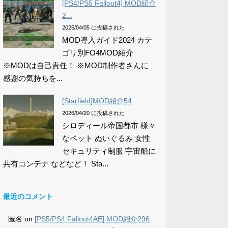
[PS4/PS5 Fallout4] MOD紹介
2...
2025/04/05 に投稿された
MOD導入ガイド2024 カテ
ゴリ別FO4MOD紹介
※MODは自己責任！ ※MOD制作者さんに
感謝の気持ちを...
[Starfield]MOD紹介54
2026/04/20 に投稿された
シロディール帝国都市 様々
なペット ぬいぐるみ 女性
セキュリティ制服 宇宙船に
共有コンテナ などなど！ Sta...
最近のコメント
匿名
on
[PS5/PS4 Fallout4AE] MOD紹介296