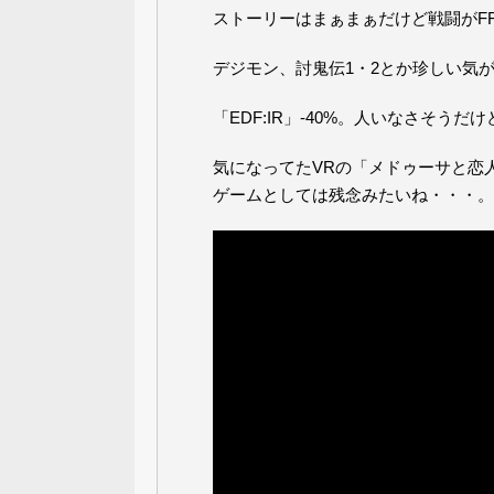
ストーリーはまぁまぁだけど戦闘がFFTな
デジモン、討鬼伝1・2とか珍しい気
「EDF:IR」-40%。人いなさそう
気になってたVRの「メドゥーサと恋
ゲームとしては残念みたいね・・・。