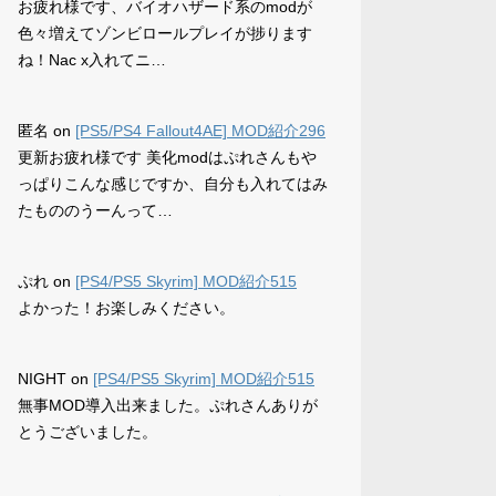
お疲れ様です、バイオハザード系のmodが
色々増えてゾンビロールプレイが捗ります
ね！Nac x入れてニ…
匿名
on
[PS5/PS4 Fallout4AE] MOD紹介296
更新お疲れ様です 美化modはぷれさんもや
っぱりこんな感じですか、自分も入れてはみ
たもののうーんって…
ぷれ
on
[PS4/PS5 Skyrim] MOD紹介515
よかった！お楽しみください。
NIGHT
on
[PS4/PS5 Skyrim] MOD紹介515
無事MOD導入出来ました。ぷれさんありが
とうございました。