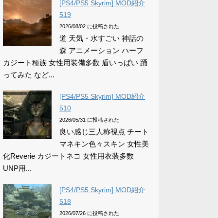
[PS4/PS5 Skyrim] MOD紹介
519
2026/08/02 に投稿された
道 天気・水すごい 神話の
森 アニメーション ハーフ
カジート種族 女性用装備多数 盾いっぱい 踊
ってみた など...
[PS4/PS5 Skyrim] MOD紹介
510
2026/05/31 に投稿された
良い感じ三人称視点 チート
マネキン色々スキン 女性美
化Reverie カジートネコ 女性用衣装多数
UNP用...
[PS4/PS5 Skyrim] MOD紹介
518
2026/07/26 に投稿された