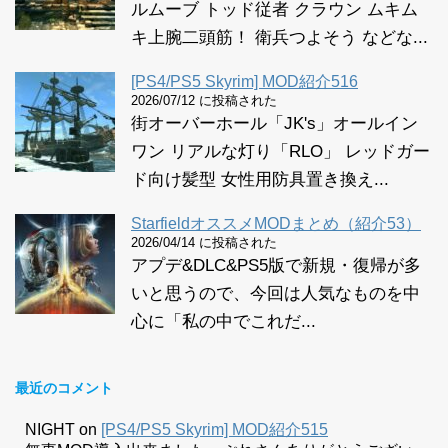
ルムーブ トッド従者 クラウン ムキム
キ上腕二頭筋！ 衛兵つよそう などな...
[PS4/PS5 Skyrim] MOD紹介516
2026/07/12 に投稿された
街オーバーホール「JK's」オールイン
ワン リアルな灯り「RLO」 レッドガー
ド向け髪型 女性用防具置き換え...
StarfieldオススメMODまとめ（紹介53）
2026/04/14 に投稿された
アプデ&DLC&PS5版で新規・復帰が多
いと思うので、今回は人気なものを中
心に「私の中でこれだ...
最近のコメント
NIGHT
on
[PS4/PS5 Skyrim] MOD紹介515