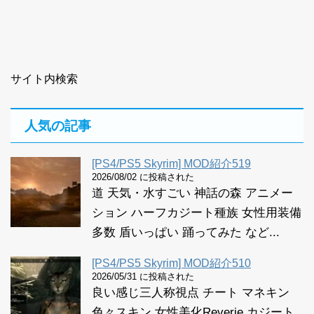
サイト内検索
人気の記事
[PS4/PS5 Skyrim] MOD紹介519
2026/08/02 に投稿された
道 天気・水すごい 神話の森 アニメー
ション ハーフカジート種族 女性用装備
多数 盾いっぱい 踊ってみた など...
[PS4/PS5 Skyrim] MOD紹介510
2026/05/31 に投稿された
良い感じ三人称視点 チート マネキン
色々スキン 女性美化Reverie カジート