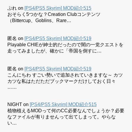
ぷれ
on
[PS4/PS5 Skyrim] MOD紹介515
おそらく5つかな？Creation Clubコンテンツ
（Bittercup、Goblins、Rare…
匿名
on
[PS4/PS5 Skyrim] MOD紹介519
Playable CHIEが紳士的だったので闇の一党クエストを
走ってみましたが、確かに「帝国を倒すに…
匿名
on
[PS4/PS5 Skyrim] MOD紹介519
こんにちわ すごい勢いで追加されていきますな～ カツ
カツな私はただただブックマークだけしておく日々
……
NIGHT
on
[PS4/PS5 Skyrim] MOD紹介515
植物植えるMODって何のCC必要なんでしょうか？必要
なファイルが有りませんって出てしまって。やらな
い…