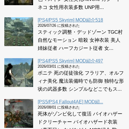
ネコ 女性用衣装多数 UNP用...
[PS4/PS5 Skyrim] MOD紹介518
2026/07/26 に投稿された
スティック調整・デッドゾーン TGC村
自然なモーション 暗殺 女神衣装 美人
姉妹従者 ハーフカジート従者 女...
[PS4/PS5 Skyrim] MOD紹介497
2026/03/01 に投稿された
ポニテ 死の従徒強化 フラリア、オルフ
ィナ美化 魔法装備時でも防御 独特な形
状の武器多数 シンプルなどこでもス...
[PS5/PS4 Fallout4AE] MOD紹...
2026/08/01 に投稿された
死体がゾンビ化して復活 バイオハザー
ドクリーチャー バイオハザード衣装