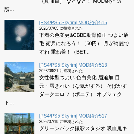
（真面目） などなど！ MOD紹介 防
護...
[PS4/PS5 Skyrim] MOD紹介515
2026/07/05 に投稿された
下着の色変更&CBBE肋骨修正 つよい眉
毛 衛兵になろう！（50円） 月が綺麗で
すね 重ね着！（BET...
[PS4/PS5 Skyrim] MOD紹介513
2026/06/21 に投稿された
女性体型つよい 色白美化 眉追加 目
元・唇きれい（な気がする） そばかす
ダークエロフ（ポニテ） オブジェク
ト...
[PS4/PS5 Skyrim] MOD紹介517
2026/07/19 に投稿された
グリーンバック撮影スタジオ 吸血鬼キ