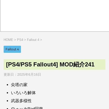
HOME
>
PS4
>
Fallout 4
>
Fallout 4
[PS4/PS5 Fallout4] MOD紹介241
更新日：
2025年6月16日
尖塔の家
いろいろ解体
武器多様性
ウォッカRad回復