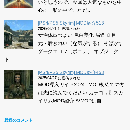
いと思うので、今回は人気なものを中
心に「私の中でこれだ...
[PS4/PS5 Skyrim] MOD紹介513
2026/06/21 に投稿された
女性体型つよい 色白美化 眉追加 目
元・唇きれい（な気がする） そばかす
ダークエロフ（ポニテ） オブジェク
ト...
[PS4/PS5 Skyrim] MOD紹介453
2025/04/27 に投稿された
MOD導入ガイド2024 ↑MOD初めての方
は先に読んでください カテゴリ別スカ
イリムMOD紹介 ※MODは自...
最近のコメント