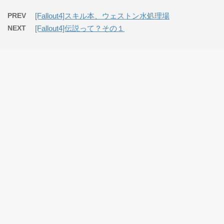
PREV
[Fallout4]スキル本、ウェストン水処理場
NEXT
[Fallout4]伝説って？その１