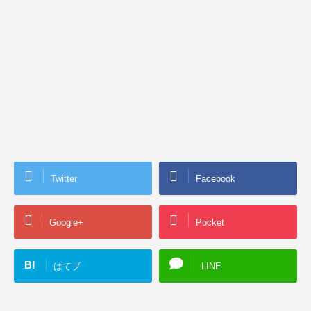
Twitter
Facebook
Google+
Pocket
B!
はてブ
LINE