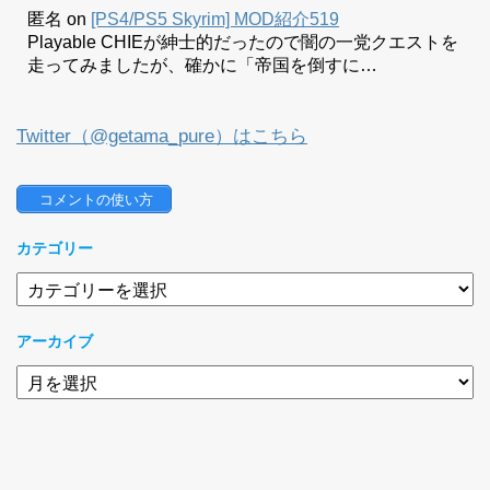
匿名
on
[PS4/PS5 Skyrim] MOD紹介519
Playable CHIEが紳士的だったので闇の一党クエストを
走ってみましたが、確かに「帝国を倒すに…
Twitter（@getama_pure）はこちら
 コメントの使い方
カテゴリー
カ
テ
ゴ
アーカイブ
リ
ー
ア
ー
カ
イ
ブ