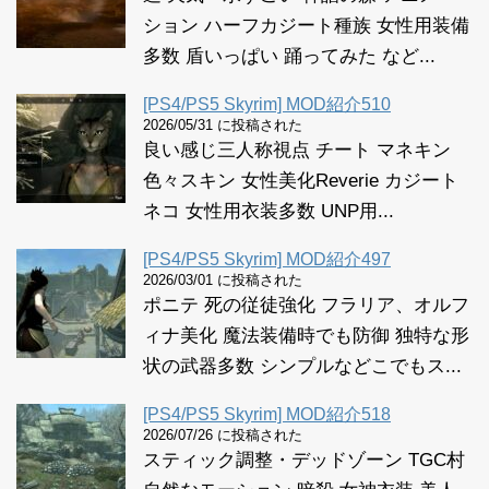
ション ハーフカジート種族 女性用装備
多数 盾いっぱい 踊ってみた など...
[PS4/PS5 Skyrim] MOD紹介510
2026/05/31 に投稿された
良い感じ三人称視点 チート マネキン
色々スキン 女性美化Reverie カジート
ネコ 女性用衣装多数 UNP用...
[PS4/PS5 Skyrim] MOD紹介497
2026/03/01 に投稿された
ポニテ 死の従徒強化 フラリア、オルフ
ィナ美化 魔法装備時でも防御 独特な形
状の武器多数 シンプルなどこでもス...
[PS4/PS5 Skyrim] MOD紹介518
2026/07/26 に投稿された
スティック調整・デッドゾーン TGC村