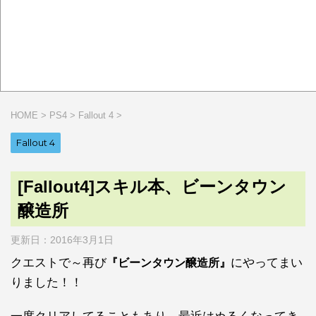
HOME
>
PS4
>
Fallout 4
>
Fallout 4
[Fallout4]スキル本、ビーンタウン
醸造所
更新日：
2016年3月1日
クエストで～再び
にやってまい
『ビーンタウン醸造所』
りました！！