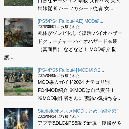
自然なモーション 暗殺 女神衣装 美人
姉妹従者 ハーフカジート従者 女...
[PS5/PS4 Fallout4AE] MOD紹...
2026/08/01 に投稿された
死体がゾンビ化して復活 バイオハザー
ドクリーチャー バイオハザード衣装
（真面目） などなど！ MOD紹介 防
護...
[PS4/PS5 Fallout4] MOD紹介2...
2025/04/05 に投稿された
MOD導入ガイド2024 カテゴリ別
FO4MOD紹介 ※MODは自己責任！
※MOD制作者さんに感謝の気持ちを...
StarfieldオススメMODまとめ（紹介53）
2026/04/14 に投稿された
アプデ&DLC&PS5版で新規・復帰が多