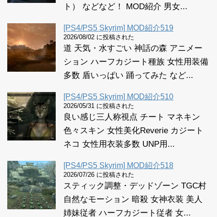
ト） などなど！ MOD紹介 男女...
[PS4/PS5 Skyrim] MOD紹介519
2026/08/02 に投稿された
道 天気・水すごい 神話の森 アニメー
ション ハーフカジート種族 女性用装備
多数 盾いっぱい 踊ってみた など...
[PS4/PS5 Skyrim] MOD紹介510
2026/05/31 に投稿された
良い感じ三人称視点 チート マネキン
色々スキン 女性美化Reverie カジート
ネコ 女性用衣装多数 UNP用...
[PS4/PS5 Skyrim] MOD紹介518
2026/07/26 に投稿された
スティック調整・デッドゾーン TGC村
自然なモーション 暗殺 女神衣装 美人
姉妹従者 ハーフカジート従者 女...