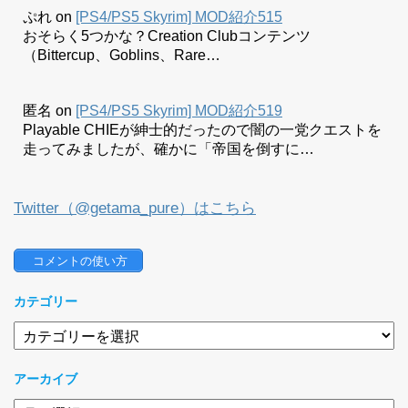
ぷれ
on
[PS4/PS5 Skyrim] MOD紹介515
おそらく5つかな？Creation Clubコンテンツ
（Bittercup、Goblins、Rare…
匿名
on
[PS4/PS5 Skyrim] MOD紹介519
Playable CHIEが紳士的だったので闇の一党クエストを
走ってみましたが、確かに「帝国を倒すに…
Twitter（@getama_pure）はこちら
 コメントの使い方
カテゴリー
カ
テ
ゴ
アーカイブ
リ
ー
ア