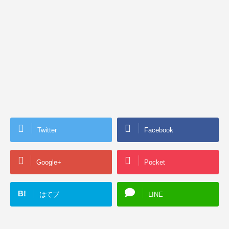
Twitter
Facebook
Google+
Pocket
B!
はてブ
LINE