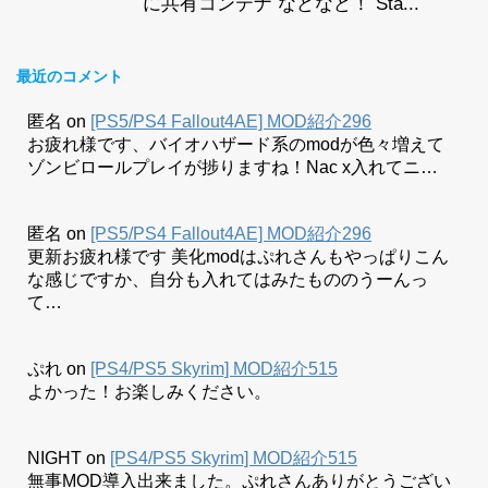
に共有コンテナ などなど！ Sta...
最近のコメント
匿名
on
[PS5/PS4 Fallout4AE] MOD紹介296
お疲れ様です、バイオハザード系のmodが色々増えて
ゾンビロールプレイが捗りますね！Nac x入れてニ…
匿名
on
[PS5/PS4 Fallout4AE] MOD紹介296
更新お疲れ様です 美化modはぷれさんもやっぱりこん
な感じですか、自分も入れてはみたもののうーんっ
て…
ぷれ
on
[PS4/PS5 Skyrim] MOD紹介515
よかった！お楽しみください。
NIGHT
on
[PS4/PS5 Skyrim] MOD紹介515
無事MOD導入出来ました。ぷれさんありがとうござい