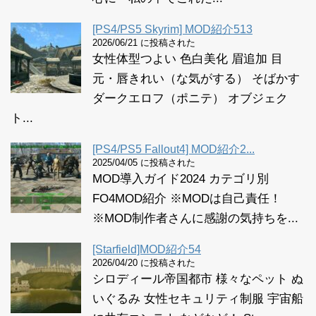
[PS4/PS5 Skyrim] MOD紹介513
2026/06/21 に投稿された
女性体型つよい 色白美化 眉追加 目
元・唇きれい（な気がする） そばかす
ダークエロフ（ポニテ） オブジェク
ト...
[PS4/PS5 Fallout4] MOD紹介2...
2025/04/05 に投稿された
MOD導入ガイド2024 カテゴリ別
FO4MOD紹介 ※MODは自己責任！
※MOD制作者さんに感謝の気持ちを...
[Starfield]MOD紹介54
2026/04/20 に投稿された
シロディール帝国都市 様々なペット ぬ
いぐるみ 女性セキュリティ制服 宇宙船