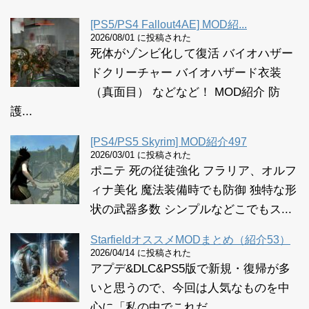
[PS5/PS4 Fallout4AE] MOD紹...
2026/08/01 に投稿された
死体がゾンビ化して復活 バイオハザー
ドクリーチャー バイオハザード衣装
（真面目） などなど！ MOD紹介 防
護...
[PS4/PS5 Skyrim] MOD紹介497
2026/03/01 に投稿された
ポニテ 死の従徒強化 フラリア、オルフ
ィナ美化 魔法装備時でも防御 独特な形
状の武器多数 シンプルなどこでもス...
StarfieldオススメMODまとめ（紹介53）
2026/04/14 に投稿された
アプデ&DLC&PS5版で新規・復帰が多
いと思うので、今回は人気なものを中
心に「私の中でこれだ...