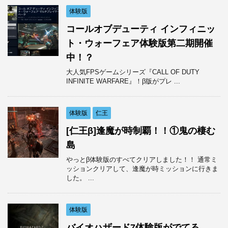
体験版
コールオブデューティ インフィニッ
ト・ウォーフェア体験版第二期開催
中！？
大人気FPSゲームシリーズ『CALL OF DUTY
INFINITE WARFARE』！β版がプレ ...
体験版
仁王
[仁王β]逢魔が時制覇！！①鬼の棲む
島
やっとβ体験版のすべてクリアしました！！ 通常ミ
ッションクリアして、逢魔が時ミッションに行きま
した。 ...
体験版
バイオハザード7体験版がでてる