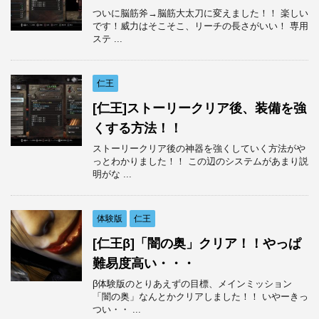
ついに脳筋斧→脳筋大太刀に変えました！！ 楽しい
です！威力はそこそこ、リーチの長さがいい！ 専用
ステ ...
仁王
[仁王]ストーリークリア後、装備を強
くする方法！！
ストーリークリア後の神器を強くしていく方法がや
っとわかりました！！ この辺のシステムがあまり説
明がな ...
体験版
仁王
[仁王β]「闇の奥」クリア！！やっぱ
難易度高い・・・
β体験版のとりあえずの目標、メインミッション
「闇の奥」なんとかクリアしました！！ いやーきっ
つい・・ ...