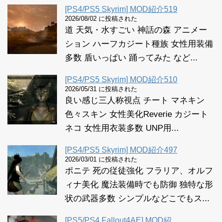
[PS4/PS5 Skyrim] MOD紹介519
2026/08/02 に投稿された
道 天気・水すごい 神話の森 アニメー
ション ハーフカジート種族 女性用装備
多数 盾いっぱい 踊ってみた など...
[PS4/PS5 Skyrim] MOD紹介510
2026/05/31 に投稿された
良い感じ三人称視点 チート マネキン
色々スキン 女性美化Reverie カジート
ネコ 女性用衣装多数 UNP用...
[PS4/PS5 Skyrim] MOD紹介497
2026/03/01 に投稿された
ポニテ 死の従徒強化 フラリア、オルフ
ィナ美化 魔法装備時でも防御 独特な形
状の武器多数 シンプルなどこでもス...
[PS5/PS4 Fallout4AE] MOD紹...