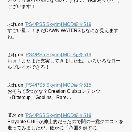
ガッツリ進行不能になるのですね…。検証ありがとう
ございます！
ぷれ
on
[PS4/PS5 Skyrim] MOD紹介519
すごい量…！まだDAWN WATERSもなにか見えます
ね。
ぷれ
on
[PS4/PS5 Skyrim] MOD紹介519
おぉ！またまた充実してきましたね。いろいろなロー
ルプレイができる！
ぷれ
on
[PS4/PS5 Skyrim] MOD紹介515
おそらく5つかな？Creation Clubコンテンツ
（Bittercup、Goblins、Rare…
匿名
on
[PS4/PS5 Skyrim] MOD紹介519
Playable CHIEが紳士的だったので闇の一党クエストを
走ってみましたが、確かに「帝国を倒すに…