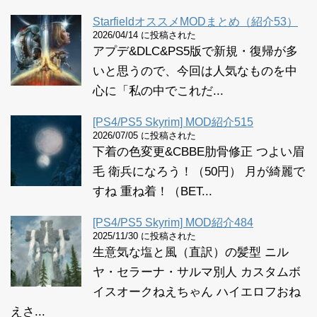
StarfieldオススメMODまとめ（紹介53）
2026/04/14 に投稿された
アプデ&DLC&PS5版で新規・復帰が多
いと思うので、今回は人気なものを中
心に「私の中でこれだ...
[PS4/PS5 Skyrim] MOD紹介515
2026/07/05 に投稿された
下着の色変更&CBBE肋骨修正 つよい眉
毛 衛兵になろう！（50円） 月が綺麗で
すね 重ね着！（BET...
[PS4/PS5 Skyrim] MOD紹介484
2025/11/30 に投稿された
生意気な塩と風（直訳）の髪型 ニル
ヤ・セラーナ・サルマ別人 カスタムボ
イスオークねえちゃん ハイエロフおね
えさ...