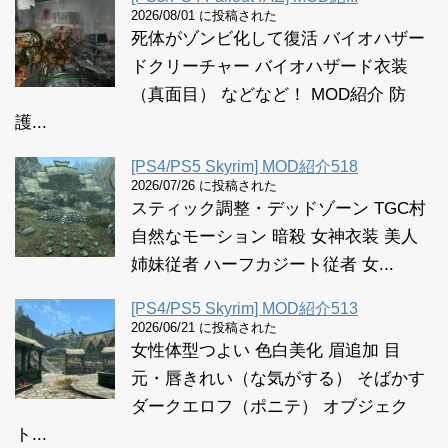
2026/08/01 に投稿された
死体がゾンビ化して復活 バイオハザー
ドクリーチャー バイオハザード衣装
（真面目） などなど！ MOD紹介 防
護...
[PS4/PS5 Skyrim] MOD紹介518
2026/07/26 に投稿された
スティック調整・デッドゾーン TGC村
自然なモーション 暗殺 女神衣装 美人
姉妹従者 ハーフカジート従者 女...
[PS4/PS5 Skyrim] MOD紹介513
2026/06/21 に投稿された
女性体型つよい 色白美化 眉追加 目
元・唇きれい（な気がする） そばかす
ダークエロフ（ポニテ） オブジェク
ト...