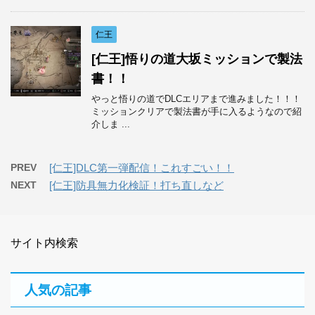
仁王
[仁王]悟りの道大坂ミッションで製法
書！！
やっと悟りの道でDLCエリアまで進みました！！！
ミッションクリアで製法書が手に入るようなので紹
介しま ...
PREV
[仁王]DLC第一弾配信！これすごい！！
NEXT
[仁王]防具無力化検証！打ち直しなど
サイト内検索
人気の記事