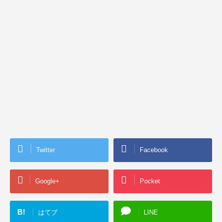
Twitter
Facebook
Google+
Pocket
B!
はてブ
LINE