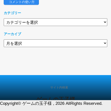
 コメントの使い方
カテゴリー
カ
テ
ゴ
アーカイブ
リ
ー
ア
ー
カ
イ
ブ
サイト内検索
ゲームの玉子様
Copyright© ゲームの玉子様 , 2026 AllRights Reserved.