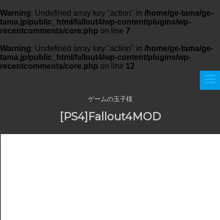
Warning
: Undefined array key "action" in
/home/ge-tama/ge-
tama.jp/public_html/fallout4/wp-content/plugins/wp-
recentcomments/core.php
on line
7
Warning
: Undefined array key "action" in
/home/ge-tama/ge-
tama.jp/public_html/fallout4/wp-content/plugins/wp-
recentcomments/core.php
on line
12
ゲームの玉子様
[PS4]Fallout4MOD