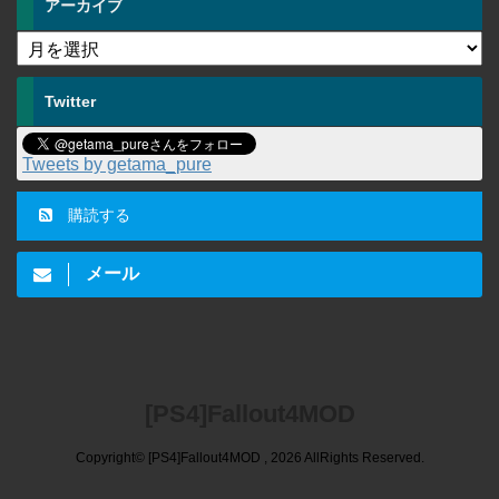
アーカイブ
Twitter
Tweets by getama_pure
購読する
メール
[PS4]Fallout4MOD
Copyright© [PS4]Fallout4MOD , 2026 AllRights Reserved.