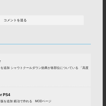
r
を追加 シャウトクールダウン効果が各部位についている 「高度
r PS4
版を追加 鍛冶で作れる MODページ