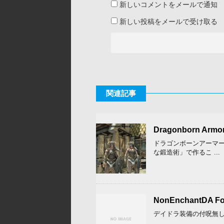
新しいコメントをメールで通知
新しい投稿をメールで受け取る
関連記事
Dragonborn Armo
ドラゴンボーンアーマー
な鍛造術」で作るこ ...
NonEnchantDA Fo
デイドラ装備の付呪無し