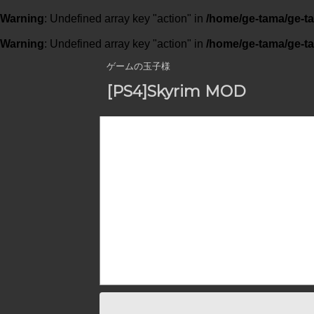
Warning
: Undefined array key "action" in
/home/ge-tama/ge-t
Warning
: Undefined array key "action" in
/home/ge-tama/ge-t
ゲームの玉子様
[PS4]Skyrim MOD