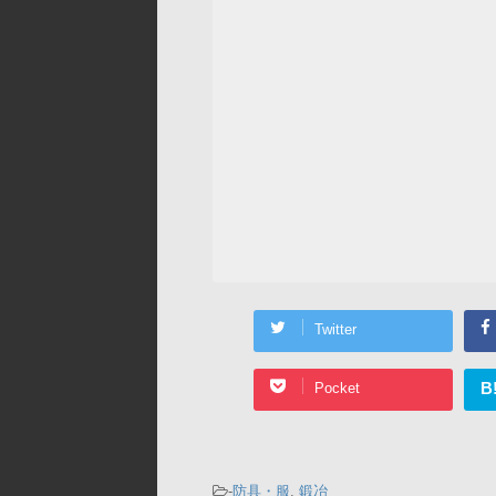
Twitter
B
Pocket
-
防具・服
,
鍛冶