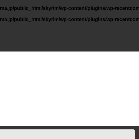
ama.jp/public_html/skyrim/wp-content/plugins/wp-recentco
ama.jp/public_html/skyrim/wp-content/plugins/wp-recentco