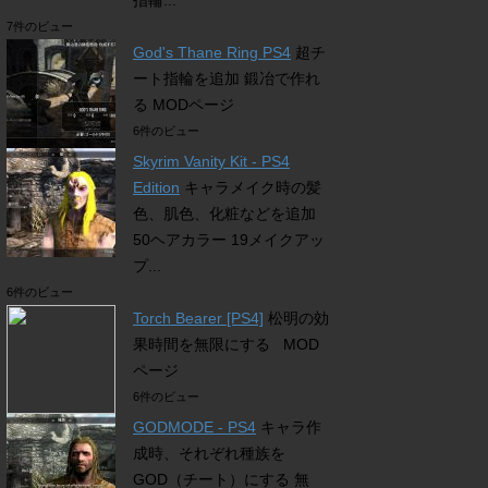
指輪...
7件のビュー
God's Thane Ring PS4
超チ
ート指輪を追加 鍛冶で作れ
る MODページ
6件のビュー
Skyrim Vanity Kit - PS4
Edition
キャラメイク時の髪
色、肌色、化粧などを追加
50ヘアカラー 19メイクアッ
プ...
6件のビュー
Torch Bearer [PS4]
松明の効
果時間を無限にする MOD
ページ
6件のビュー
GODMODE - PS4
キャラ作
成時、それぞれ種族を
GOD（チート）にする 無