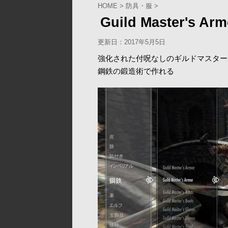
HOME
>
防具・服
>
Guild Master's Arm
更新日：
2017年5月5日
強化された付呪なしのギルドマスター
鋼鉄の鍛造術で作れる