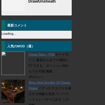
Draw/Unsheath
最新コメント
Loading...
人気のMOD（週）
Cheat Start - PS4
チートモ
ード 最初から全ての場所に
FTできる、ダンジョン内か
らでも可能 無敵...
9件のビュー
Ring (And Scrolls) Of Quest-
Fixing
バグったクエストを修
正する指輪を追加 リバーウ
ッドトレーダーにある この