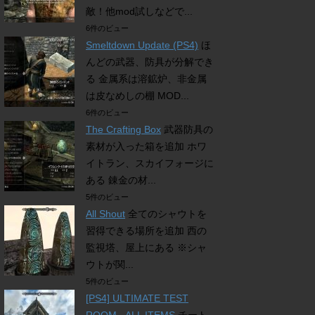
敵！他mod試しなどで...
6件のビュー
Smeltdown Update (PS4)
ほ
んどの武器、防具が分解でき
る 金属系は溶鉱炉、非金属
は皮なめしの棚 MOD...
6件のビュー
The Crafting Box
武器防具の
素材が入った箱を追加 ホワ
イトラン、スカイフォージに
ある 錬金の材...
5件のビュー
All Shout
全てのシャウトを
習得できる場所を追加 西の
監視塔、屋上にある ※シャ
ウトが関...
5件のビュー
[PS4] ULTIMATE TEST