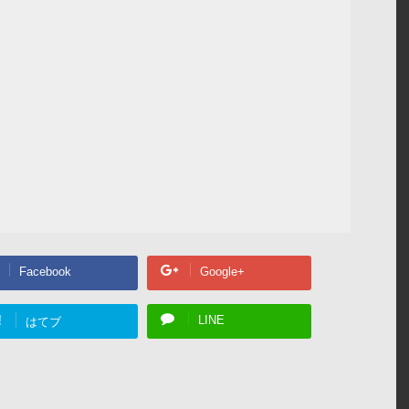
Facebook
Google+
!
LINE
はてブ