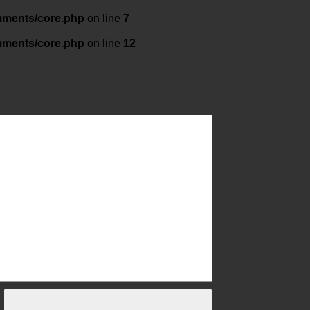
mments/core.php
on line
7
mments/core.php
on line
12