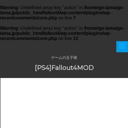
Warning
: Undefined array key "action" in
/home/ge-tama/ge-
tama.jp/public_html/fallout4/wp-content/plugins/wp-
recentcomments/core.php
on line
7
Warning
: Undefined array key "action" in
/home/ge-tama/ge-
tama.jp/public_html/fallout4/wp-content/plugins/wp-
recentcomments/core.php
on line
12
ゲームの玉子様
[PS4]Fallout4MOD