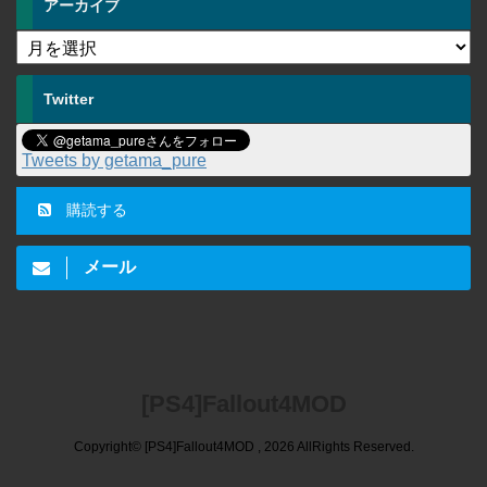
アーカイブ
Twitter
Tweets by getama_pure
購読する
メール
[PS4]Fallout4MOD
Copyright© [PS4]Fallout4MOD , 2026 AllRights Reserved.