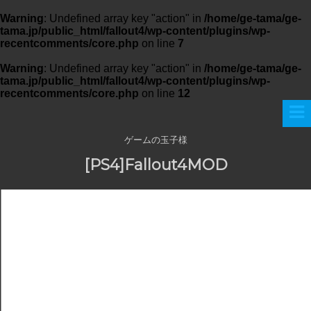
Warning
: Undefined array key "action" in
/home/ge-tama/ge-
tama.jp/public_html/fallout4/wp-content/plugins/wp-
recentcomments/core.php
on line
7
Warning
: Undefined array key "action" in
/home/ge-tama/ge-
tama.jp/public_html/fallout4/wp-content/plugins/wp-
recentcomments/core.php
on line
12
ゲームの玉子様
[PS4]Fallout4MOD