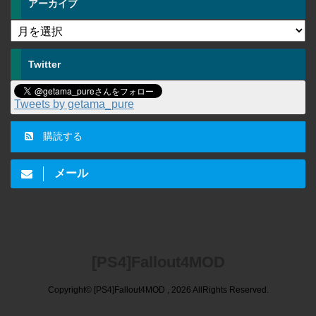
アーカイブ
Twitter
Tweets by getama_pure
購読する
メール
[PS4]Fallout4MOD
Copyright© [PS4]Fallout4MOD , 2026 AllRights Reserved.