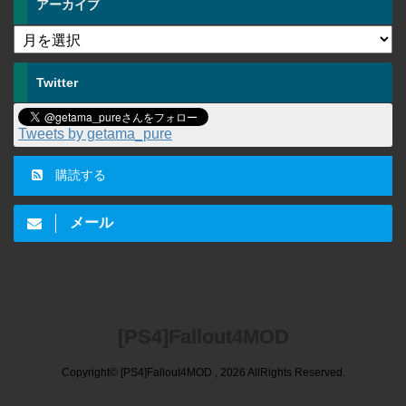
アーカイブ
Twitter
Tweets by getama_pure
購読する
メール
[PS4]Fallout4MOD
Copyright© [PS4]Fallout4MOD , 2026 AllRights Reserved.