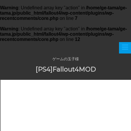
Warning
: Undefined array key "action" in
/home/ge-tama/ge-
tama.jp/public_html/fallout4/wp-content/plugins/wp-
recentcomments/core.php
on line
7
Warning
: Undefined array key "action" in
/home/ge-tama/ge-
tama.jp/public_html/fallout4/wp-content/plugins/wp-
recentcomments/core.php
on line
12
ゲームの玉子様
[PS4]Fallout4MOD