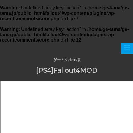
Warning
: Undefined array key "action" in
/home/ge-tama/ge-
tama.jp/public_html/fallout4/wp-content/plugins/wp-
recentcomments/core.php
on line
7
Warning
: Undefined array key "action" in
/home/ge-tama/ge-
tama.jp/public_html/fallout4/wp-content/plugins/wp-
recentcomments/core.php
on line
12
ゲームの玉子様
[PS4]Fallout4MOD