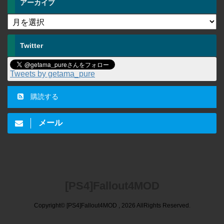
アーカイブ
Twitter
Tweets by getama_pure
購読する
メール
[PS4]Fallout4MOD
Copyright© [PS4]Fallout4MOD , 2026 AllRights Reserved.