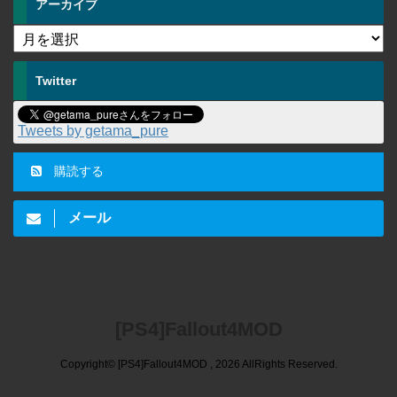
アーカイブ
Twitter
Tweets by getama_pure
購読する
メール
[PS4]Fallout4MOD
Copyright© [PS4]Fallout4MOD , 2026 AllRights Reserved.