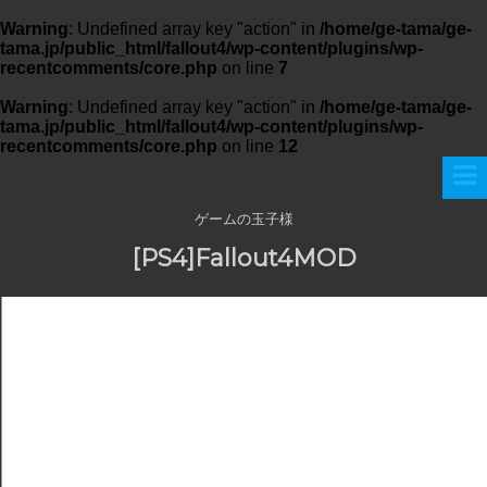
Warning
: Undefined array key "action" in
/home/ge-tama/ge-
tama.jp/public_html/fallout4/wp-content/plugins/wp-
recentcomments/core.php
on line
7
Warning
: Undefined array key "action" in
/home/ge-tama/ge-
tama.jp/public_html/fallout4/wp-content/plugins/wp-
recentcomments/core.php
on line
12
ゲームの玉子様
[PS4]Fallout4MOD