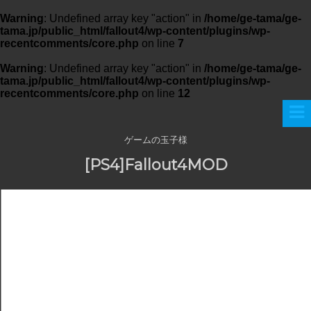
Warning
: Undefined array key "action" in
/home/ge-tama/ge-
tama.jp/public_html/fallout4/wp-content/plugins/wp-
recentcomments/core.php
on line
7
Warning
: Undefined array key "action" in
/home/ge-tama/ge-
tama.jp/public_html/fallout4/wp-content/plugins/wp-
recentcomments/core.php
on line
12
ゲームの玉子様
[PS4]Fallout4MOD