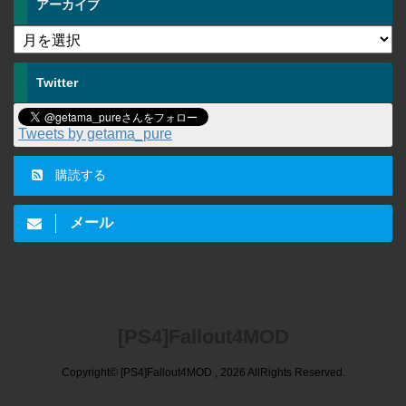
アーカイブ
Twitter
Tweets by getama_pure
購読する
メール
[PS4]Fallout4MOD
Copyright© [PS4]Fallout4MOD , 2026 AllRights Reserved.