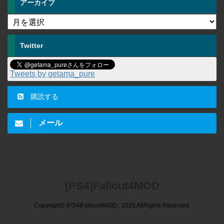
アーカイブ
Twitter
Tweets by getama_pure
購読する
メール
[PS4]Fallout4MOD
Copyright© [PS4]Fallout4MOD , 2026 AllRights Reserved.