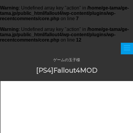
Warning
: Undefined array key "action" in
/home/ge-tama/ge-
tama.jp/public_html/fallout4/wp-content/plugins/wp-
recentcomments/core.php
on line
7
Warning
: Undefined array key "action" in
/home/ge-tama/ge-
tama.jp/public_html/fallout4/wp-content/plugins/wp-
recentcomments/core.php
on line
12
ゲームの玉子様
[PS4]Fallout4MOD