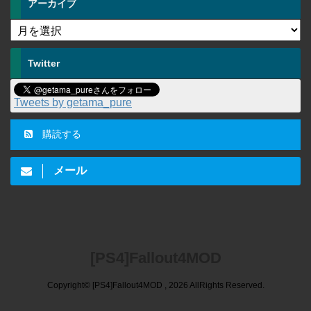
アーカイブ
Twitter
Tweets by getama_pure
購読する
メール
[PS4]Fallout4MOD
Copyright© [PS4]Fallout4MOD , 2026 AllRights Reserved.