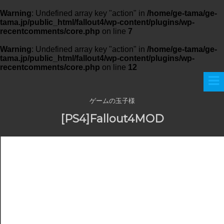
Warning
: Undefined array key "action" in
/home/ge-tama/ge-
tama.jp/public_html/fallout4/wp-content/plugins/wp-
recentcomments/core.php
on line
7
Warning
: Undefined array key "action" in
/home/ge-tama/ge-
tama.jp/public_html/fallout4/wp-content/plugins/wp-
recentcomments/core.php
on line
12
ゲームの玉子様
[PS4]Fallout4MOD