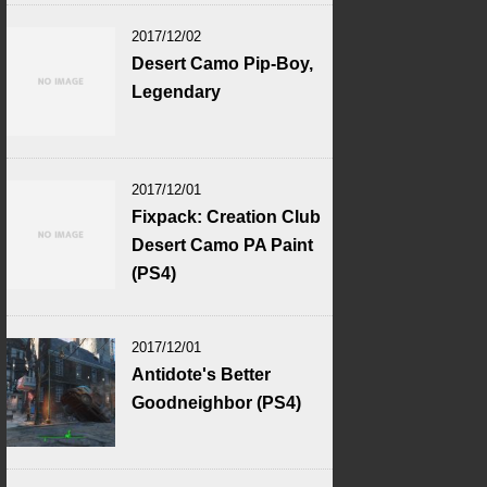
2017/12/02
Desert Camo Pip-Boy,
Legendary
2017/12/01
Fixpack: Creation Club
Desert Camo PA Paint
(PS4)
2017/12/01
Antidote's Better
Goodneighbor (PS4)