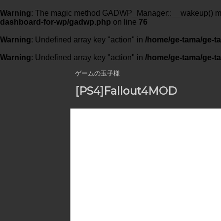
Warning
: The magic method GADWP_Manager::__wakeup() must 
dashboard-for-wp/gadwp.php
on line
76
Warning
: Undefined array key "action" in
/home/ge-tama/ge-ta
Warning
: Undefined array key "action" in
/home/ge-tama/ge-ta
ゲームの玉子様
[PS4]Fallout4MOD