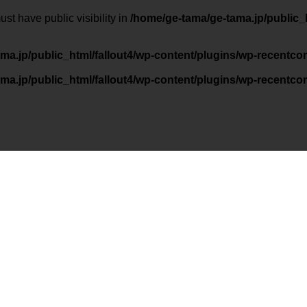
have public visibility in
/home/ge-tama/ge-tama.jp/public_h
ma.jp/public_html/fallout4/wp-content/plugins/wp-recentc
ma.jp/public_html/fallout4/wp-content/plugins/wp-recentc