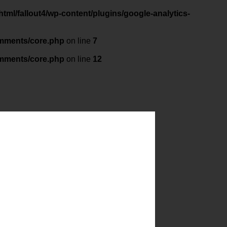
tml/fallout4/wp-content/plugins/google-analytics-
omments/core.php
on line
7
omments/core.php
on line
12